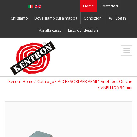
Home
Contattaci
Chi siamo
Dove siamo sulla mappa
Condizioni
Log in
Vai alla cassa
Lista dei desideri
ZO2
Sei qui:
Home
Catalogo
ACCESSORI PER ARMI
Anelli per Ottiche
ANELLI DA 30 mm