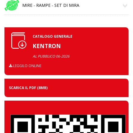
MIRE - RAMPE - SET DI MIRA
CATALOGO GENERALE
KENTRON
AL PUBBLICO 06-2026
LEGGILO ONLINE
SCARICA IL PDF
(8MB)