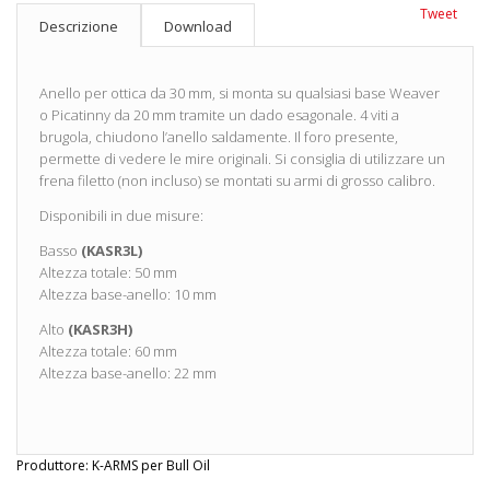
Tweet
Descrizione
Download
Anello per ottica da 30 mm, si monta su qualsiasi base Weaver
o Picatinny da 20 mm tramite un dado esagonale. 4 viti a
brugola, chiudono l’anello saldamente. Il foro presente,
permette di vedere le mire originali. Si consiglia di utilizzare un
frena filetto (non incluso) se montati su armi di grosso calibro.
Disponibili in due misure:
Basso
(KASR3L)
Altezza totale: 50 mm
Altezza base-anello: 10 mm
Alto
(KASR3H)
Altezza totale: 60 mm
Altezza base-anello: 22 mm
Produttore:
K-ARMS per Bull Oil